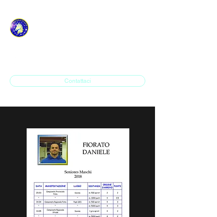
ASD H.P. SAVONA IN
LINE
Contattaci