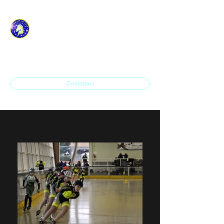
ASD H.P. SAVONA IN
LINE
Contattaci