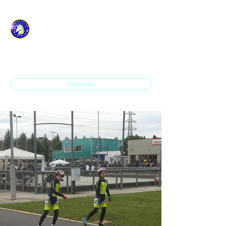
ASD H.P. SAVONA IN
LINE
Contattaci