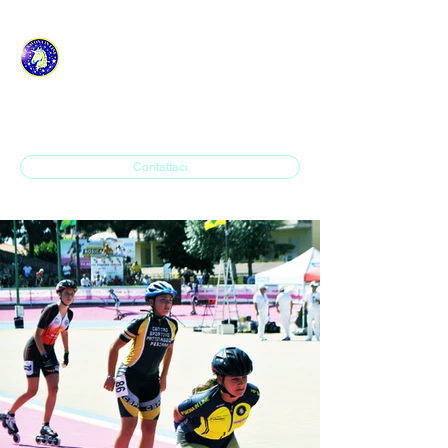
ASD H.P. SAVONA IN
LINE
Contattaci