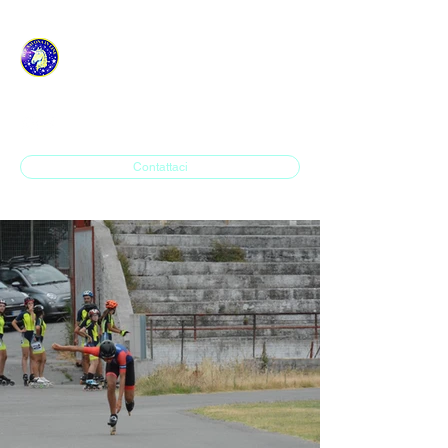
ASD H.P. SAVONA IN
LINE
Contattaci