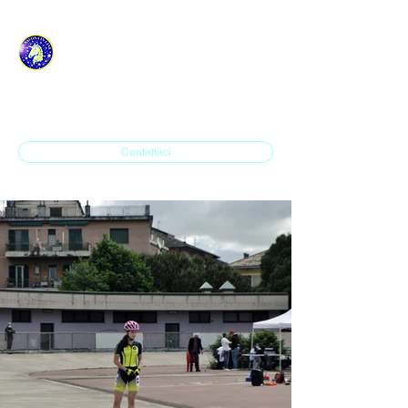
ASD H.P. SAVONA IN
LINE
Contattaci